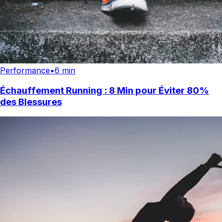
Performance
•
6 min
Échauffement Running : 8 Min pour Éviter 80%
des Blessures