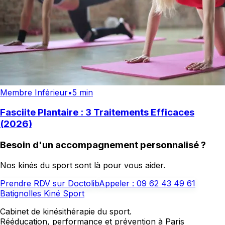
Membre Inférieur
•
5 min
Fasciite Plantaire : 3 Traitements Efficaces
(2026)
Besoin d'un accompagnement personnalisé ?
Nos kinés du sport sont là pour vous aider.
Prendre RDV sur Doctolib
Appeler :
09 62 43 49 61
Batignolles Kiné Sport
Cabinet de kinésithérapie du sport.
Rééducation, performance et prévention à Paris