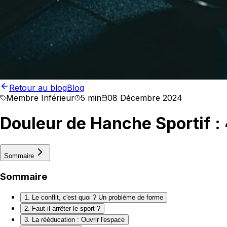
Retour au blog
Blog
Membre Inférieur
5 min
08 Décembre 2024
Douleur de Hanche Sportif :
Sommaire
Sommaire
1. Le conflit, c'est quoi ? Un problème de forme
2. Faut-il arrêter le sport ?
3. La rééducation : Ouvrir l'espace