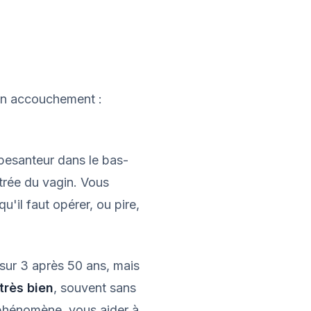
 un accouchement :
pesanteur dans le bas-
trée du vagin. Vous
'il faut opérer, ou pire,
 sur 3 après 50 ans, mais
 très bien
, souvent sans
e phénomène, vous aider à