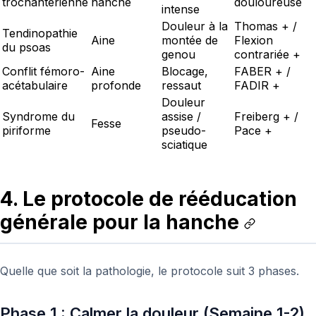
trochantérienne
hanche
douloureuse
intense
Douleur à la
Thomas + /
Tendinopathie
Aine
montée de
Flexion
du psoas
genou
contrariée +
Conflit fémoro-
Aine
Blocage,
FABER + /
acétabulaire
profonde
ressaut
FADIR +
Douleur
Syndrome du
assise /
Freiberg + /
Fesse
piriforme
pseudo-
Pace +
sciatique
4. Le protocole de rééducation
générale pour la hanche
Quelle que soit la pathologie, le protocole suit 3 phases.
Phase 1 : Calmer la douleur (Semaine 1-2)