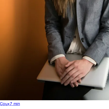
Cou
•
7 min