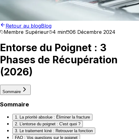
Retour au blog
Blog
Membre Supérieur
4 min
06 Décembre 2024
Entorse du Poignet : 3
Phases de Récupération
(2026)
Sommaire
Sommaire
1. La priorité absolue : Éliminer la fracture
2. L'entorse du poignet : C'est quoi ?
3. Le traitement kiné : Retrouver la fonction
FAQ : Vos questions sur le poignet