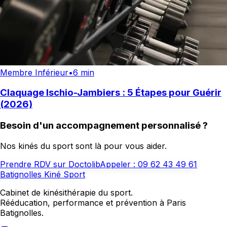
Membre Inférieur
•
6 min
Claquage Ischio-Jambiers : 5 Étapes pour Guérir
(2026)
Besoin d'un accompagnement personnalisé ?
Nos kinés du sport sont là pour vous aider.
Prendre RDV sur Doctolib
Appeler :
09 62 43 49 61
Batignolles Kiné Sport
Cabinet de kinésithérapie du sport.
Rééducation, performance et prévention à Paris
Batignolles.