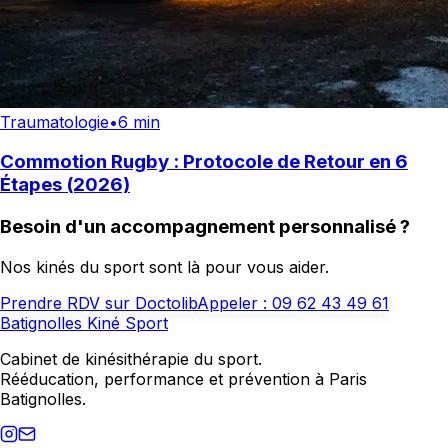
Traumatologie
•
6 min
Commotion Rugby : Protocole de Retour en 6
Étapes (2026)
Besoin d'un accompagnement personnalisé ?
Nos kinés du sport sont là pour vous aider.
Prendre RDV sur Doctolib
Appeler :
09 62 43 49 61
Batignolles Kiné Sport
Cabinet de kinésithérapie du sport.
Rééducation, performance et prévention à Paris
Batignolles.