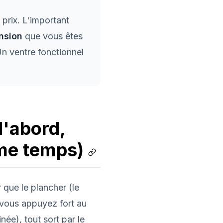
 prix. L'important
nsion
que vous êtes
Un ventre fonctionnel
d'abord,
ême temps)
r que le plancher (le
i vous appuyez fort au
née), tout sort par le