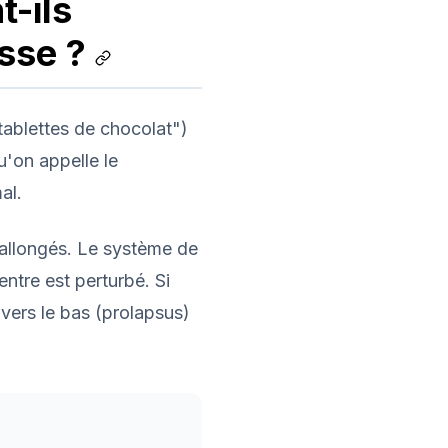
t-ils
esse ?
tablettes de chocolat")
u'on appelle le
al.
allongés. Le système de
ntre est perturbé. Si
vers le bas (prolapsus)